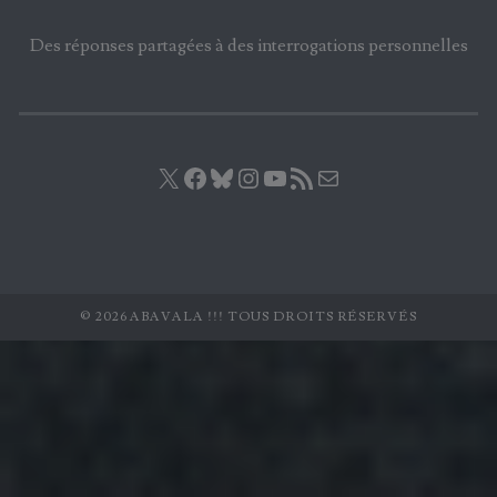
Des réponses partagées à des interrogations personnelles
X
Facebook
Bluesky
Instagram
YouTube
Flux RSS
E-mail
© 2026 ABAVALA !!! TOUS DROITS RÉSERVÉS