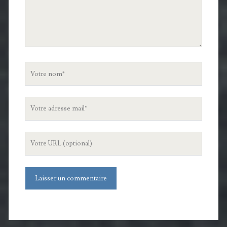
Votre
nom
Votre
adresse
mail
L'URL
de
votre
site