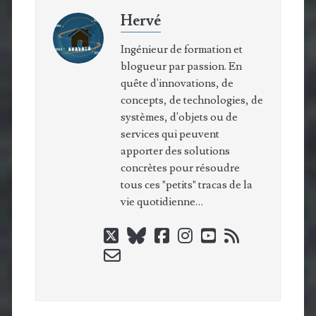
Hervé
Ingénieur de formation et
blogueur par passion. En
quête d'innovations, de
concepts, de technologies, de
systèmes, d'objets ou de
services qui peuvent
apporter des solutions
concrètes pour résoudre
tous ces "petits" tracas de la
vie quotidienne…
twitter
bluesky
facebook
instagram
youtube
rss
email-
form