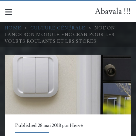
Abavala !!!
HOME
>
CULTURE GÉNÉRALE
>
NODON
LANCE SON MODULE ENOCEAN POUR LES
VOLETS ROULANTS ET LES STORES
Published 28 mai 2018 par
Hervé