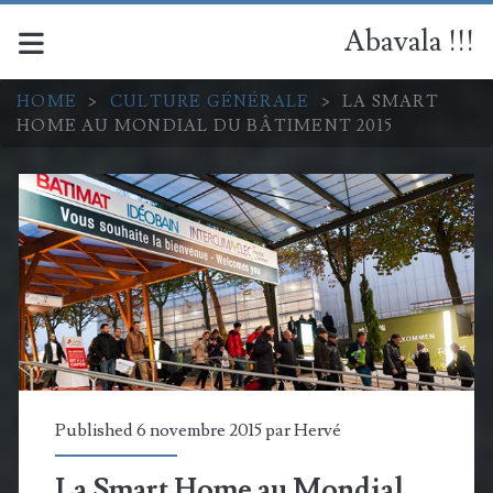
Abavala !!!
HOME
>
CULTURE GÉNÉRALE
>
LA SMART
HOME AU MONDIAL DU BÂTIMENT 2015
Published 6 novembre 2015 par
Hervé
La Smart Home au Mondial