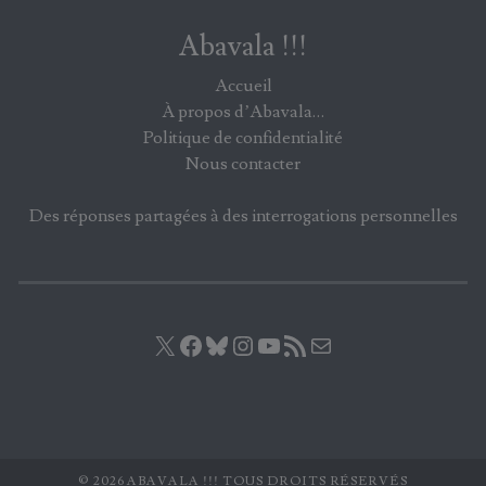
Abavala !!!
Accueil
À propos d’Abavala…
Politique de confidentialité
Nous contacter
Des réponses partagées à des interrogations personnelles
X
Facebook
Bluesky
Instagram
YouTube
Flux RSS
E-mail
© 2026 ABAVALA !!! TOUS DROITS RÉSERVÉS