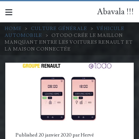
Abavala !!!
HOME
>
CULTURE GÉNÉRALE
>
VÉHICULE
AUTOMOBILE
>
OTODO CRÉE LE MAILLON
MANQUANT ENTRE LES VOITURES RENAULT ET
LA MAISON CONNECTÉE
Published 20 janvier 2020 par
Hervé