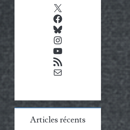
X
Facebook
Bluesky
Instagram
YouTube
Flux RSS
E-mail
Articles récents