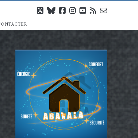
twitter
bluesky
facebook
instagram
youtube
rss
email-
CONTACTER
form
Barre
latérale
principale