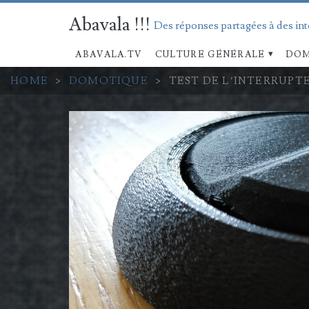
Abavala !!!
Des réponses partagées à des in
ABAVALA.TV
CULTURE GÉNÉRALE
DOM
HOME
>
DOMOTIQUE
>
TEST DE L’INTERRUPT