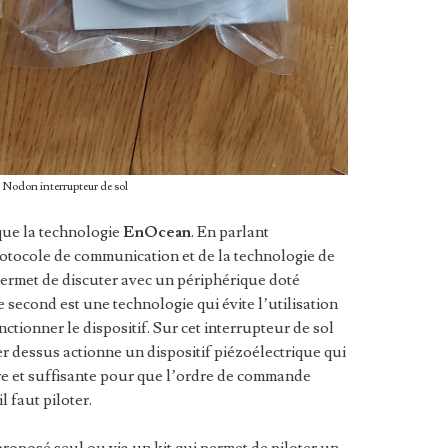
t Nodon interrupteur de sol
ue la technologie
EnOcean
. En parlant
 protocole de communication et de la technologie de
permet de discuter avec un périphérique doté
econd est une technologie qui évite l’utilisation
nctionner le dispositif. Sur cet interrupteur de sol
er dessus actionne un dispositif piézoélectrique qui
re et suffisante pour que l’ordre de commande
l faut piloter.
roposé seul ou via un kit qui permet de piloter un