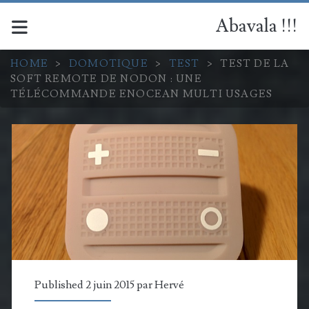
Abavala !!!
HOME
>
DOMOTIQUE
>
TEST
>
TEST DE LA
SOFT REMOTE DE NODON : UNE
TÉLÉCOMMANDE ENOCEAN MULTI USAGES
Published 2 juin 2015 par
Hervé