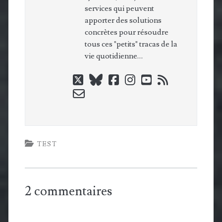
services qui peuvent
apporter des solutions
concrètes pour résoudre
tous ces "petits" tracas de la
vie quotidienne…
twitter
bluesky
facebook
instagram
youtube
rss
email-
form
TEST
2 commentaires