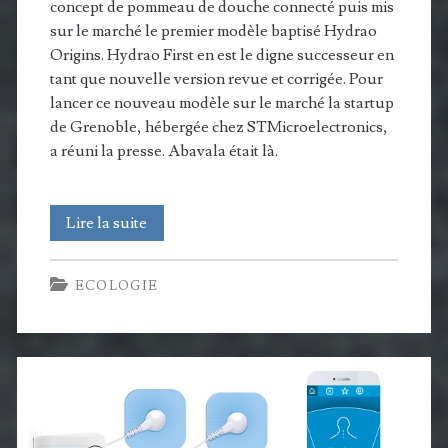
concept de pommeau de douche connecté puis mis
sur le marché le premier modèle baptisé Hydrao
Origins. Hydrao First en est le digne successeur en
tant que nouvelle version revue et corrigée. Pour
lancer ce nouveau modèle sur le marché la startup
de Grenoble, hébergée chez STMicroelectronics,
a réuni la presse. Abavala était là.
Hydrao
Lire la suite
First
ECOLOGIE
assure
la
relève,
Loop
et