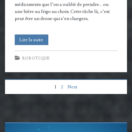
médicaments que l’on a oublié de prendre… ou
une bière au frigo au choix. Cette tâche là, c’est
peut être un drone qui s’en chargera.
ASPIRE:
Lire la suite
Le
ROBOTIQUE
drone
se
voit
Pagination
1
2
Next
déjà
des
en
véritable
publications
Barre
assistant