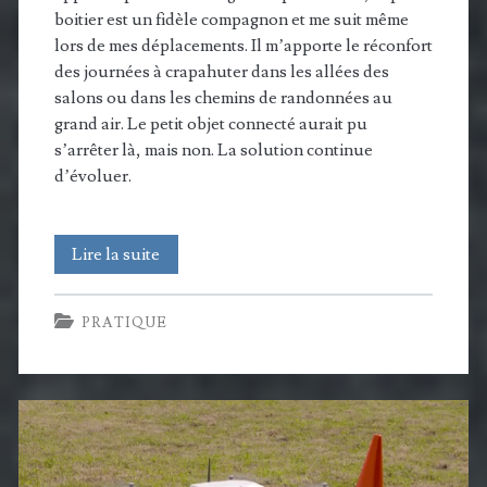
boitier est un fidèle compagnon et me suit même
lors de mes déplacements. Il m’apporte le réconfort
des journées à crapahuter dans les allées des
salons ou dans les chemins de randonnées au
grand air. Le petit objet connecté aurait pu
s’arrêter là, mais non. La solution continue
d’évoluer.
Bluetens,
Lire la suite
la
PRATIQUE
solution
de
massage
connecté