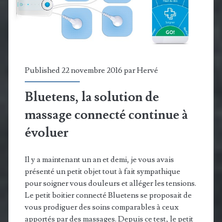
Drop
sont
en
embuscade
Published 22 novembre 2016 par
Hervé
Bluetens, la solution de
massage connecté continue à
évoluer
Il y a maintenant un an et demi, je vous avais
présenté un petit objet tout à fait sympathique
pour soigner vous douleurs et alléger les tensions.
Le petit boitier connecté Bluetens se proposait de
vous prodiguer des soins comparables à ceux
apportés par des massages. Depuis ce test, le petit