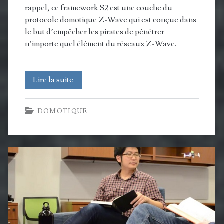
rappel, ce framework S2 est une couche du
protocole domotique Z-Wave qui est conçue dans
le but d’empêcher les pirates de pénétrer
n’importe quel élément du réseaux Z-Wave.
La
Lire la suite
sécurité
DOMOTIQUE
renforcée
devient
obligatoire
en
2017
pour
tous