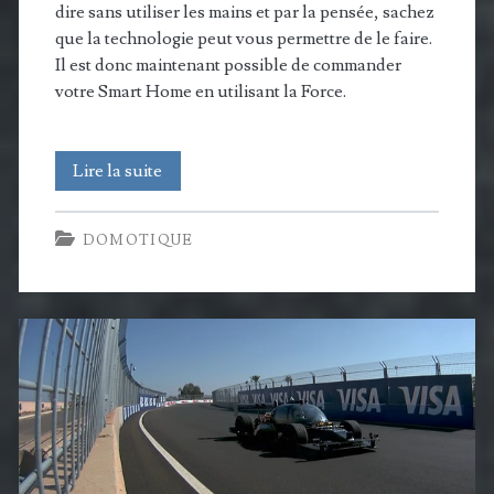
dire sans utiliser les mains et par la pensée, sachez
que la technologie peut vous permettre de le faire.
Il est donc maintenant possible de commander
votre Smart Home en utilisant la Force.
Commander
Lire la suite
votre
DOMOTIQUE
Smart
Home
en
utilisant
la
Force