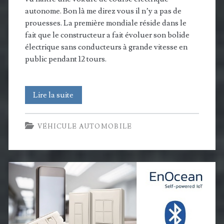
autonome. Bon là me direz vous il n’y a pas de
prouesses. La première mondiale réside dans le
fait que le constructeur a fait évoluer son bolide
électrique sans conducteurs à grande vitesse en
public pendant 12 tours.
Roborace
Lire la suite
:
VÉHICULE AUTOMOBILE
Un
bolide
électrique
effectue
12
tours