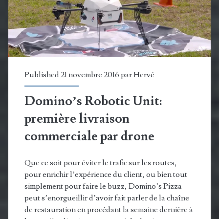
continue
à
évoluer
Published 21 novembre 2016 par
Hervé
Domino’s Robotic Unit:
première livraison
commerciale par drone
Que ce soit pour éviter le trafic sur les routes,
pour enrichir l’expérience du client, ou bien tout
simplement pour faire le buzz, Domino’s Pizza
peut s’enorgueillir d’avoir fait parler de la chaîne
de restauration en procédant la semaine dernière à