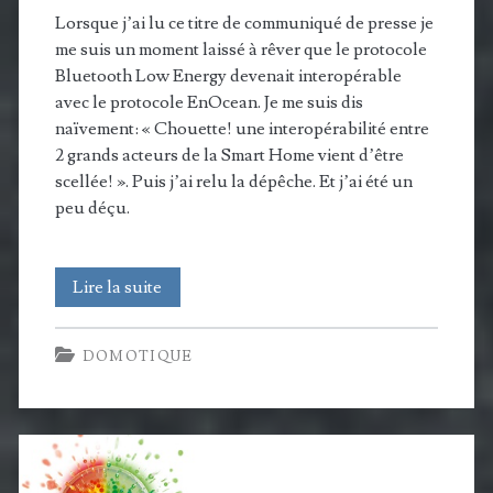
Lorsque j’ai lu ce titre de communiqué de presse je
me suis un moment laissé à rêver que le protocole
Bluetooth Low Energy devenait interopérable
avec le protocole EnOcean. Je me suis dis
naïvement: « Chouette! une interopérabilité entre
2 grands acteurs de la Smart Home vient d’être
scellée! ». Puis j’ai relu la dépêche. Et j’ai été un
peu déçu.
L’interopérabilité
Lire la suite
du
DOMOTIQUE
Bluetooth
et
des
technologies