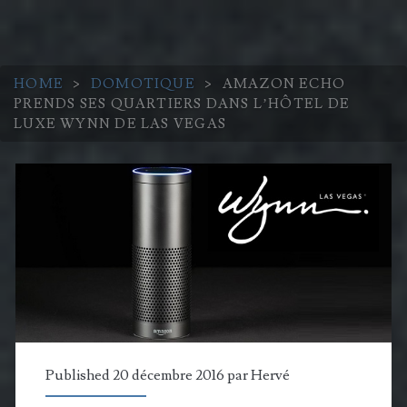
HOME
>
DOMOTIQUE
>
AMAZON ECHO
PRENDS SES QUARTIERS DANS L’HÔTEL DE
LUXE WYNN DE LAS VEGAS
Published 20 décembre 2016 par
Hervé