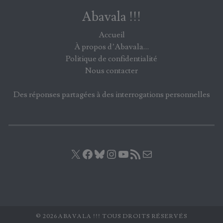
Abavala !!!
Accueil
À propos d’Abavala…
Politique de confidentialité
Nous contacter
Des réponses partagées à des interrogations personnelles
X
Facebook
Bluesky
Instagram
YouTube
Flux RSS
E-mail
© 2026 ABAVALA !!! TOUS DROITS RÉSERVÉS