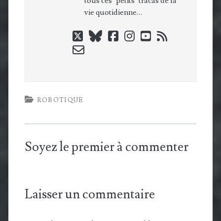
tous ces "petits" tracas de la
vie quotidienne…
twitter
bluesky
facebook
instagram
youtube
rss
email-
form
ROBOTIQUE
Soyez le premier à commenter
Laisser un commentaire