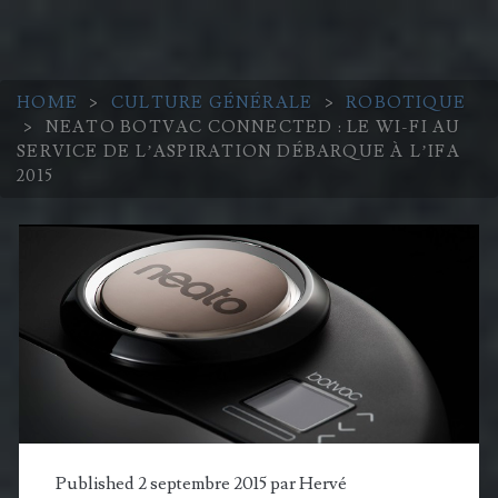
HOME
>
CULTURE GÉNÉRALE
>
ROBOTIQUE
>
NEATO BOTVAC CONNECTED : LE WI-FI AU
SERVICE DE L’ASPIRATION DÉBARQUE À L’IFA
2015
Published 2 septembre 2015 par
Hervé