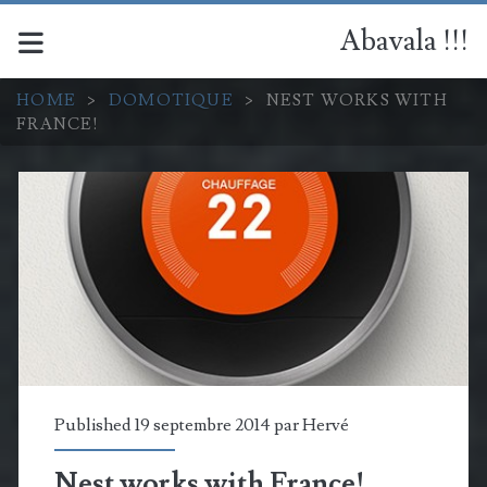
Abavala !!!
HOME
>
DOMOTIQUE
>
NEST WORKS WITH
FRANCE!
Published 19 septembre 2014 par
Hervé
Nest works with France!