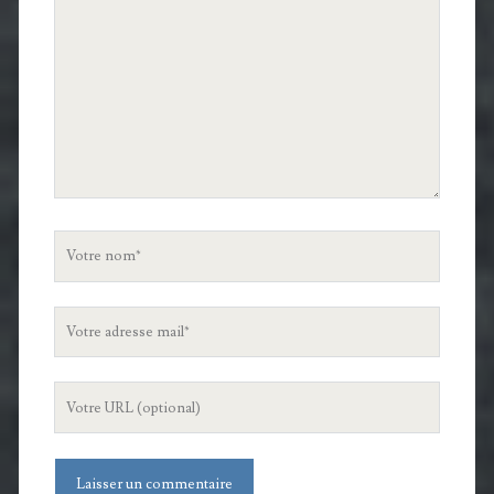
commentaire
Votre
nom
Votre
adresse
mail
L'URL
de
votre
site