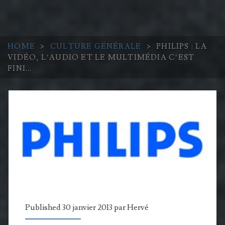
HOME
>
CULTURE GÉNÉRALE
>
PHILIPS : LA
VIDÉO, L’AUDIO ET LE MULTIMÉDIA C’EST
FINI…
Published 30 janvier 2013 par
Hervé