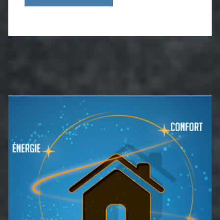
Barre
latérale
principale