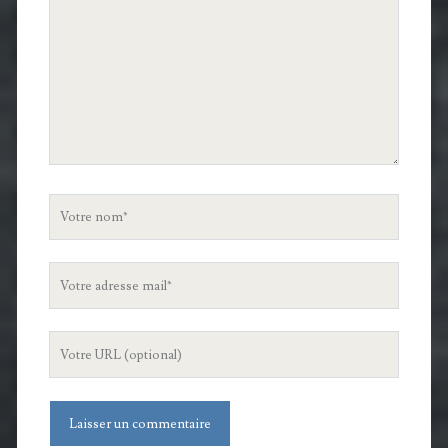
Votre
nom
Votre
adresse
mail
L'URL
de
votre
site