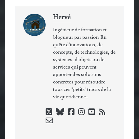
Hervé
Ingénieur de formation et
blogueur par passion. En
quête d'innovations, de
concepts, de technologies, de
systèmes, d'objets ou de
services qui peuvent
apporter des solutions
concrètes pour résoudre
tous ces "petits" tracas de la
vie quotidienne…
twitter
bluesky
facebook
instagram
youtube
rss
email-
form