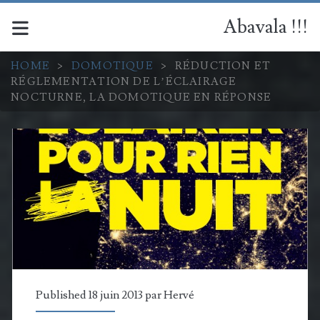
Abavala !!!
HOME
>
DOMOTIQUE
>
RÉDUCTION ET
RÉGLEMENTATION DE L’ÉCLAIRAGE
NOCTURNE, LA DOMOTIQUE EN RÉPONSE
Published 18 juin 2013 par
Hervé