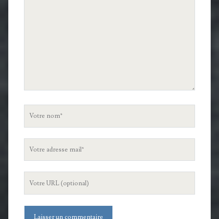
commentaire
Votre
nom
Votre
adresse
mail
L'URL
de
votre
site