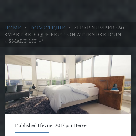
HOME
>
DOMOTIQUE
>
SLEEP NUMBER 360
SMART BED: QUE PEUT-ON ATTENDRE D’UN
« SMART LIT »?
Published 1 février 2017 par
Hervé