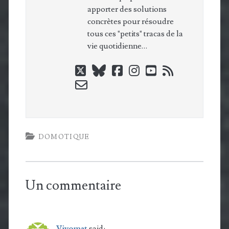
apporter des solutions
concrètes pour résoudre
tous ces "petits" tracas de la
vie quotidienne…
twitter
bluesky
facebook
instagram
youtube
rss
email-
form
DOMOTIQUE
Un commentaire
Vivomat
said: