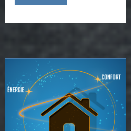
Barre
latérale
principale