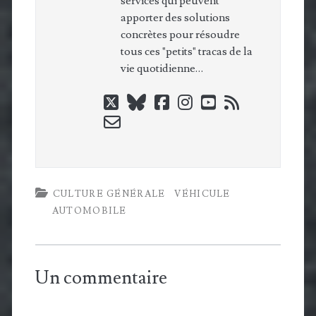
services qui peuvent
apporter des solutions
concrètes pour résoudre
tous ces "petits" tracas de la
vie quotidienne…
twitter
bluesky
facebook
instagram
youtube
rss
email-
form
CULTURE GÉNÉRALE
VÉHICULE
AUTOMOBILE
Un commentaire