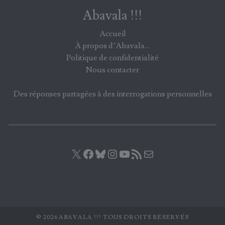
Abavala !!!
Accueil
À propos d’Abavala…
Politique de confidentialité
Nous contacter
Des réponses partagées à des interrogations personnelles
X
Facebook
Bluesky
Instagram
YouTube
Flux RSS
E-mail
© 2026 ABAVALA !!! TOUS DROITS RÉSERVÉS