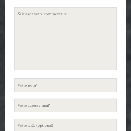
Votre
commentaire
Votre
nom
Votre
adresse
mail
L'URL
de