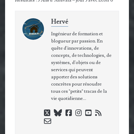
Hervé
Ingénieur de formation et
blogueur par passion. En
quête d'innovations, de
concepts, de technologies, de
systèmes, d'objets ou de
services qui peuvent
apporter des solutions
concrètes pour résoudre
tous ces "petits" tracas de la
vie quotidienne…
twitter
bluesky
facebook
instagram
youtube
rss
email-
form