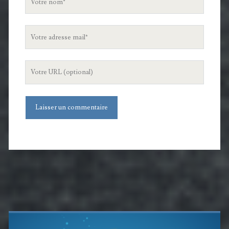
nom
Votre
adresse
mail
L'URL
de
votre
site
Barre