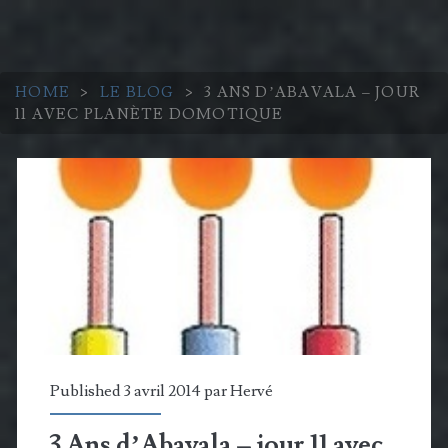
HOME
>
LE BLOG
>
3 ANS D’ABAVALA – JOUR
11 AVEC PLANÈTE DOMOTIQUE
Published 3 avril 2014 par
Hervé
3 Ans d’Abavala – jour 11 avec