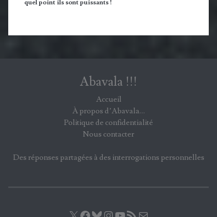
quel point ils sont puissants !
Abavala !!!
Accueil
À propos d’Abavala…
Politique de confidentialité
Nous contacter
Des réponses partagées à des interrogations personnelles
X
Facebook
Bluesky
Instagram
YouTube
Flux RSS
E-mail