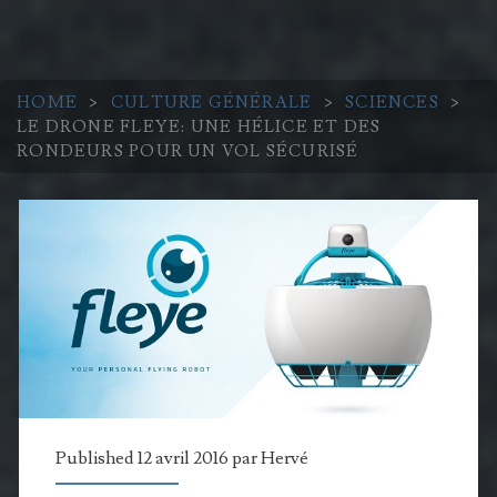
HOME
>
CULTURE GÉNÉRALE
>
SCIENCES
>
LE DRONE FLEYE: UNE HÉLICE ET DES
RONDEURS POUR UN VOL SÉCURISÉ
Published 12 avril 2016 par
Hervé