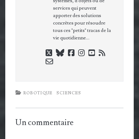
systèmes, d'objets ou de
services qui peuvent
apporter des solutions
concrètes pour résoudre
tous ces "petits" tracas de la
vie quotidienne…
twitter
bluesky
facebook
instagram
youtube
rss
email-
form
ROBOTIQUE
SCIENCES
Un commentaire