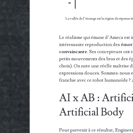
La vallée de l’étrange est la région de réponse 
Le réalisme qui émane d’Ameca est im
intéressante reproduction des
émoti
convaincante
. Ses concepteurs ont r
petits mouvements des bras et des é
choix). On note une réelle maîtrise 
expressions douces. Sommes-nous en
franchie avec ce robot humanoïde ? 
AI x AB : Artific
Artificial Body
Pour parvenir à ce résultat, Enginee