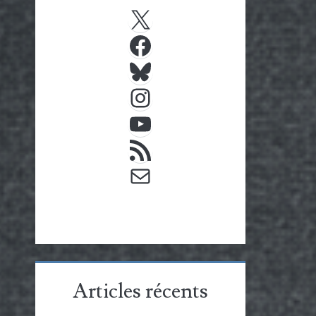
X
Facebook
Bluesky
Instagram
YouTube
Flux RSS
E-mail
Articles récents