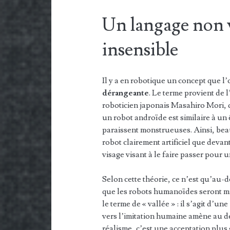
Un langage non v
insensible
Il y a en robotique un concept que l’
dérangeante
. Le terme provient de 
roboticien japonais Masahiro Mori, d
un robot androïde est similaire à un
paraissent monstrueuses. Ainsi, bea
robot clairement artificiel que deva
visage visant à le faire passer pour 
Selon cette théorie, ce n’est qu’au-d
que les robots humanoïdes seront mie
le terme de « vallée » : il s’agit d’u
vers l’imitation humaine amène au dé
réalisme, c’est une acceptation plus 