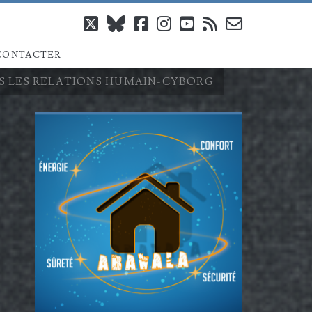
twitter
bluesky
facebook
instagram
youtube
rss
email-
CONTACTER
form
ANS LES RELATIONS HUMAIN-CYBORG
Barre
latérale
principale