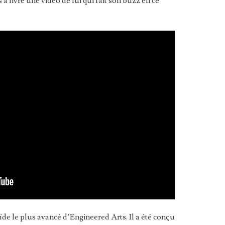
 a livré une vidéo de lui qui fait son buzz en ce
de le plus avancé d’Engineered Arts. Il a été conçu