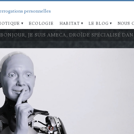
terrogations personnelles
OTIQUE
ECOLOGIE
HABITAT
LE BLOG
NOUS 
BONJOUR, JE SUIS AMECA, DROÏDE SPÉCIALISÉ D