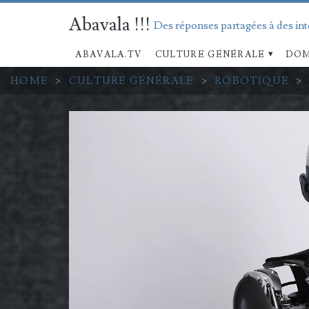
Abavala !!!
Des réponses partagées à des in
ABAVALA.TV
CULTURE GÉNÉRALE
DOM
HOME
>
CULTURE GÉNÉRALE
>
ROBOTIQUE
>