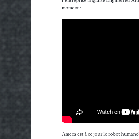
l’entreprise anglaise Enginerred Arts
moment :
Ameca est à ce jour le robot humanoï