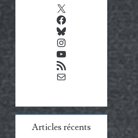
X
Facebook
Bluesky
Instagram
YouTube
Flux RSS
E-mail
Articles récents