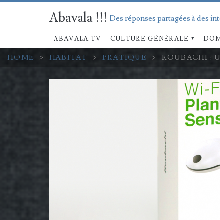
Abavala !!!
Des réponses partagées à des in
ABAVALA.TV
CULTURE GÉNÉRALE
DOM
HOME
>
HABITAT
>
PRATIQUE
>
KOUBACHI : 