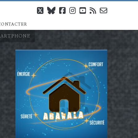
twitter
bluesky
facebook
instagram
youtube
rss
email-
CONTACTER
form
SMARTPHONE
Barre
latérale
principale