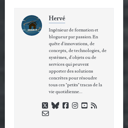
Hervé
Ingénieur de formation et
blogueur par passion. En
quête d'innovations, de
concepts, de technologies, de
systèmes, d'objets ou de
services qui peuvent
apporter des solutions
concrètes pour résoudre
tous ces "petits" tracas de la
vie quotidienne…
twitter
bluesky
facebook
instagram
youtube
rss
email-
form