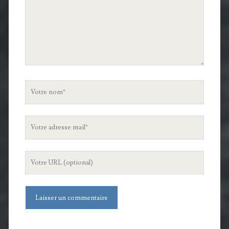
Votre
nom
Votre
adresse
mail
L'URL
de
votre
site