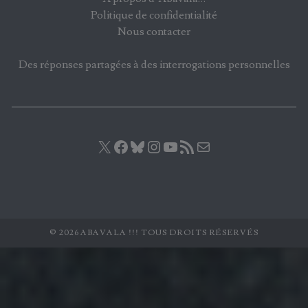
Politique de confidentialité
Nous contacter
Des réponses partagées à des interrogations personnelles
X
Facebook
Bluesky
Instagram
YouTube
Flux RSS
E-mail
© 2026 ABAVALA !!! TOUS DROITS RÉSERVÉS