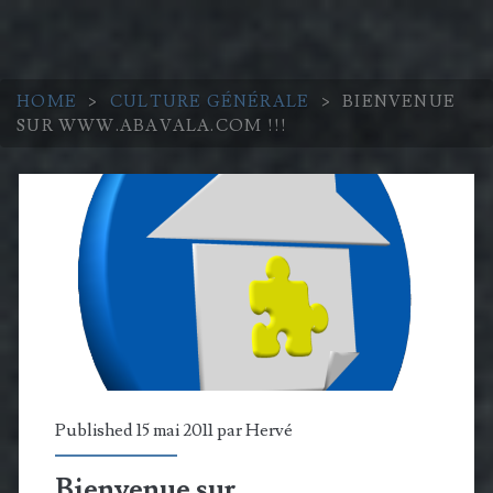
HOME
>
CULTURE GÉNÉRALE
>
BIENVENUE
SUR WWW.ABAVALA.COM !!!
Published 15 mai 2011 par
Hervé
Bienvenue sur