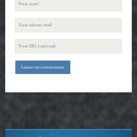
Votre
nom
Votre
adresse
mail
L'URL
de
votre
site
Barre