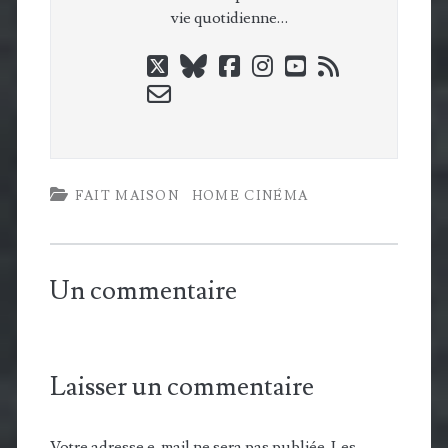
vie quotidienne…
twitter
bluesky
facebook
instagram
youtube
rss
email-
form
FAIT MAISON
HOME CINÉMA
Un commentaire
Laisser un commentaire
Votre adresse e-mail ne sera pas publiée.
Les