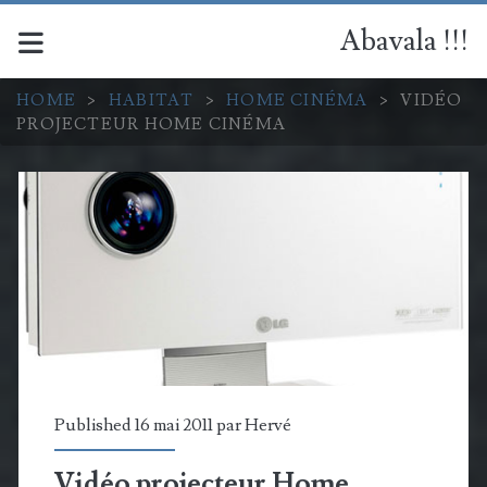
Abavala !!!
HOME
>
HABITAT
>
HOME CINÉMA
>
VIDÉO
PROJECTEUR HOME CINÉMA
Published 16 mai 2011 par
Hervé
Vidéo projecteur Home