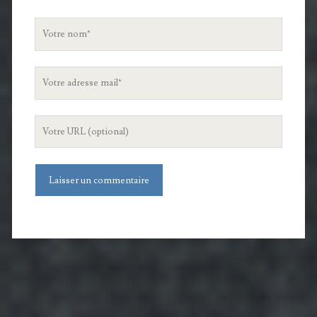
Votre
nom
Votre
adresse
mail
L'URL
de
votre
site