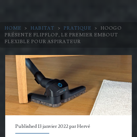
HOME
>
HABITAT
>
PRATIQUE
>
HOOGO
PRÉSENTE FLIPFLOP, LE PREMIER EMBOUT
FLEXIBLE POUR ASPIRATEUR
Published 13 janvier 2022 par
Hervé