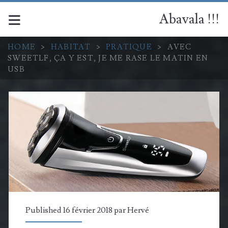
Abavala !!!
HOME
>
HABITAT
>
PRATIQUE
>
AVEC
SWEETLF, ÇA Y EST, JE ME RASE LE MATIN EN
USB
Published 16 février 2018 par
Hervé