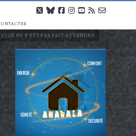
twitter
bluesky
facebook
instagram
youtube
rss
email-
CONTACTER
form
IQUE NE S’EST PAS FAIT ATTENDRE
Barre
latérale
principale