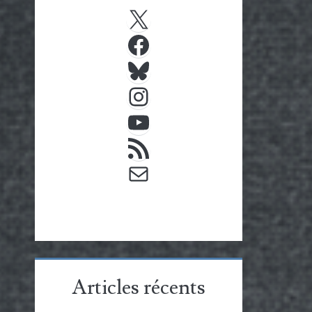
X
Facebook
Bluesky
Instagram
YouTube
Flux RSS
E-mail
Articles récents