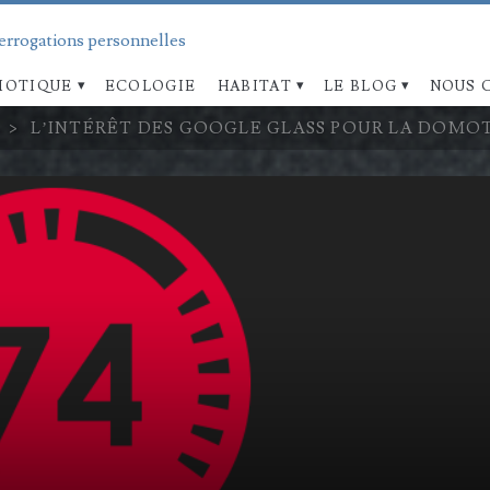
terrogations personnelles
OTIQUE
ECOLOGIE
HABITAT
LE BLOG
NOUS 
>
L’INTÉRÊT DES GOOGLE GLASS POUR LA DOMOT