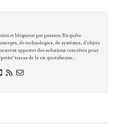
tion et blogueur par passion. En quête
concepts, de technologies, de systèmes, d'objets
 peuvent apporter des solutions concrètes pour
petits" tracas de la vie quotidienne…
ook
stagram
youtube
rss
email-
form