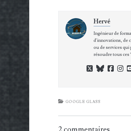
Hervé
Ingénieur de forma
d'innovations, de 
ou de services qui
résoudre tous ces "
twitter
bluesky
faceb
in
GOOGLE GLASS
2 commentaires