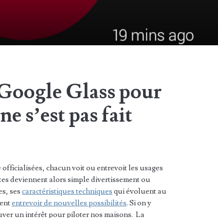
 Google Glass pour
e s’est pas fait
 officialisées, chacun voit ou entrevoit les usages
ttes deviennent alors simple divertissement ou
es, ses
caractéristiques techniques
qui évoluent au
sent
entrevoir de nouvelles possibilités
. Si on y
ouver un intérêt pour piloter nos maisons. La