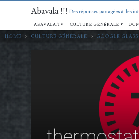
Abavala !!!
Des réponses partagées à des in
ABAVALA.TV
CULTURE GÉNÉRALE
DOM
HOME
>
CULTURE GÉNÉRALE
>
GOOGLE GLASS