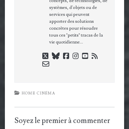
concepts, de technologies, de
systèmes, d'objets ou de
services qui peuvent
apporter des solutions
concrètes pour résoudre
tous ces "petits" tracas de la
vie quotidienne…
twitter
bluesky
facebook
instagram
youtube
rss
email-
form
HOME CINÉMA
Soyez le premier à commenter