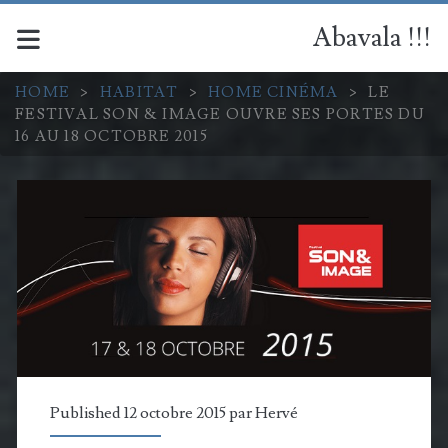
Abavala !!!
HOME
>
HABITAT
>
HOME CINÉMA
>
LE
FESTIVAL SON & IMAGE OUVRE SES PORTES DU
16 AU 18 OCTOBRE 2015
Published 12 octobre 2015 par
Hervé