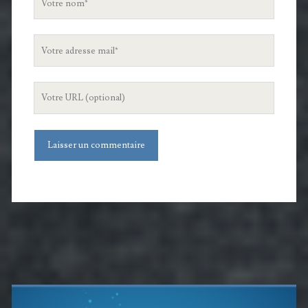
nom
Votre
adresse
mail
L'URL
de
votre
site
Barre