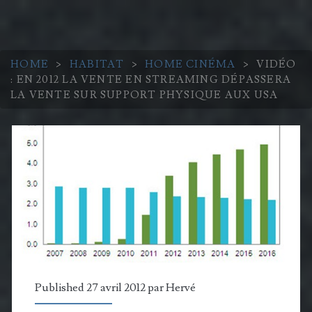
HOME
>
HABITAT
>
HOME CINÉMA
>
VIDÉO
: EN 2012 LA VENTE EN STREAMING DÉPASSERA
LA VENTE SUR SUPPORT PHYSIQUE AUX USA
Published 27 avril 2012 par
Hervé