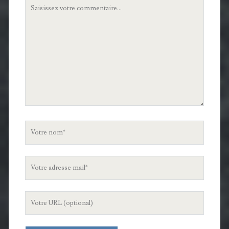
Votre
commentaire
Votre
nom
Votre
adresse
mail
L'URL
de
votre