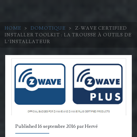
HOME
>
DOMOTIQUE
>
Z-WAVE CERTIFIED
INSTALLER TOOLKIT : LA TROUSSE À OUTILS DE
L’INSTALLATEUR
Published 16 septembre 2016 par
Hervé