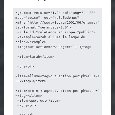
<grammar version="1.0" xml:lang="fr-FR" 
mode="voice" root="ruleEedomus" 
xmlns="http://www.w3.org/2001/06/grammar" 
tag-format="semantics/1.0">

 <rule id="ruleEedomus" scope="public">

 <example>Sarah allume la lampe du 
salon</example>

 <tag>out.action=new Object(); </tag>

 <item>Sarah</item>

 <one-of>

<item>allume<tag>out.action.periphValue=1
00</tag></item>

<item>eteint<tag>out.action.periphValue=0
</tag></item>

 <item>quel est</item>

 </one-of>
