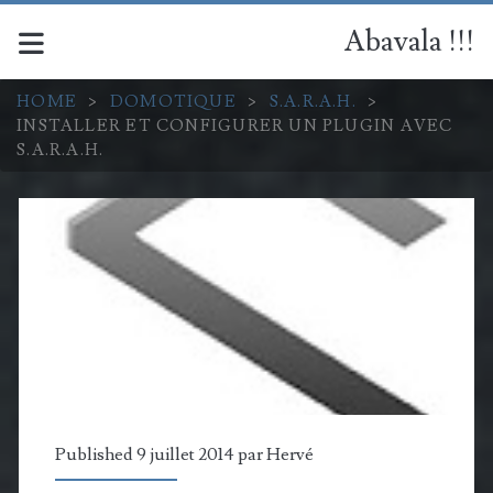
Abavala !!!
HOME
>
DOMOTIQUE
>
S.A.R.A.H.
>
INSTALLER ET CONFIGURER UN PLUGIN AVEC
S.A.R.A.H.
Published 9 juillet 2014 par
Hervé