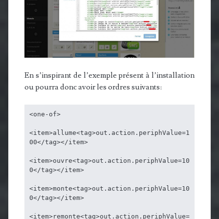
En s’inspirant de l’exemple présent à l’installation
ou pourra donc avoir les ordres suivants:
<one-of>

<item>allume<tag>out.action.periphValue=1
00</tag></item>

<item>ouvre<tag>out.action.periphValue=10
0</tag></item>

<item>monte<tag>out.action.periphValue=10
0</tag></item>

<item>remonte<tag>out.action.periphValue=