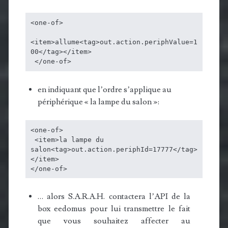
<one-of>

<item>allume<tag>out.action.periphValue=1
00</tag></item>

 </one-of>
en indiquant que l’ordre s’applique au
périphérique « la lampe du salon »:
<one-of>

 <item>la lampe du 
salon<tag>out.action.periphId=17777</tag>
</item>

</one-of>
… alors S.A.R.A.H. contactera l’API de la
box eedomus pour lui transmettre le fait
que vous souhaitez affecter au