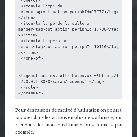
 <one-of>

 <item>la lampe du 
salon<tag>out.action.periphId=17777</tag>
</item>

 <item>la lampe de la salle à 
manger<tag>out.action.periphId=17788</tag
></item>

 <item>la température 
dehors<tag>out.action.periphId=10110</tag
></item>

 </one-of>

<tag>out.action._attributes.uri="http://1
27.0.0.1:8080/sarah/eedomus";</tag>

 </rule>

</grammar>
Pour des raisons de facilité d’utilisation on pourra
rajouter dans les actions en plus de « allume », ou
« éteint » les mots « rallume » ou « ferme » par
exemple.