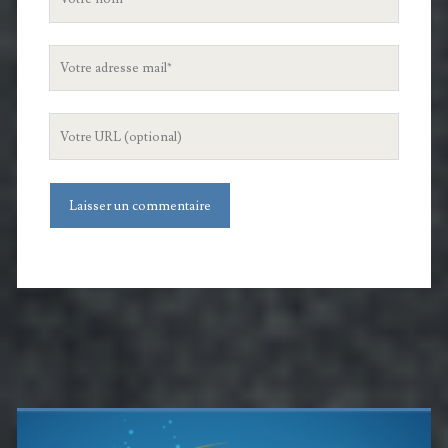
nom
Votre
adresse
mail
L'URL
de
votre
site
Barre