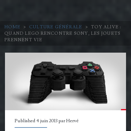
HOME
>
CULTURE GÉNÉRALE
>
TOY ALIVE :
QUAND LEGO RENCONTRE SONY, LES JOUETS
PRENNENT VIE
Published 4 juin 2013 par
Hervé