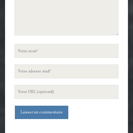
Votre
nom
Votre
adresse
mail
L'URL
de
votre
site