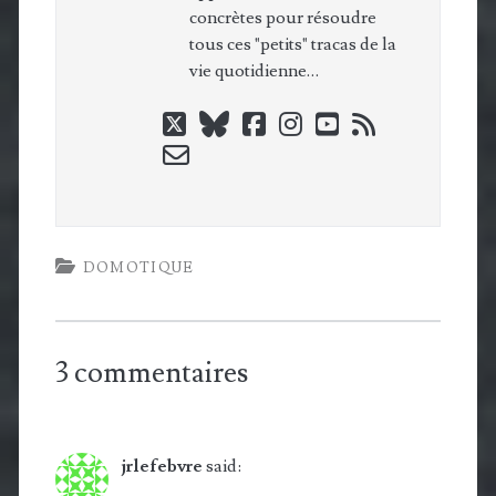
concrètes pour résoudre
tous ces "petits" tracas de la
vie quotidienne…
twitter
bluesky
facebook
instagram
youtube
rss
email-
form
DOMOTIQUE
3 commentaires
jrlefebvre
said: