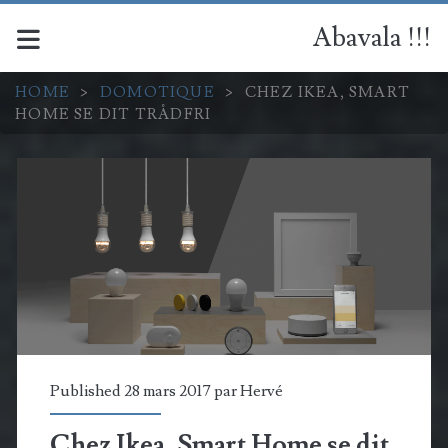
Abavala !!!
HOME
>
DOMOTIQUE
>
CHEZ IKEA, SMART
HOME SE DIT TRÅDFRI
Published 28 mars 2017 par
Hervé
Chez Ikea, Smart Home se dit