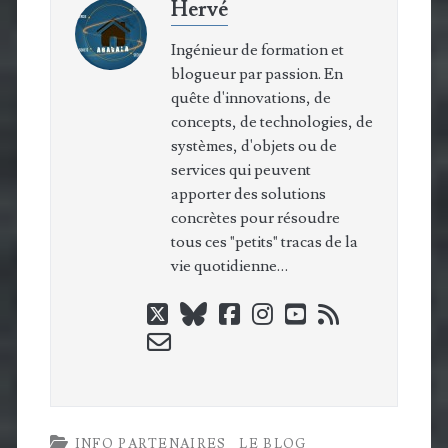
Hervé
Ingénieur de formation et
blogueur par passion. En
quête d'innovations, de
concepts, de technologies, de
systèmes, d'objets ou de
services qui peuvent
apporter des solutions
concrètes pour résoudre
tous ces "petits" tracas de la
vie quotidienne…
twitter
bluesky
facebook
instagram
youtube
rss
email-
form
INFO PARTENAIRES
LE BLOG