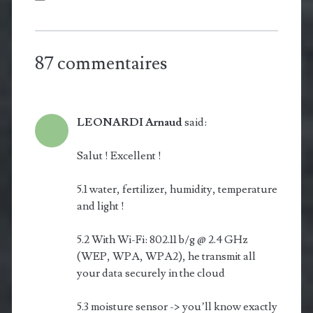
87 commentaires
LEONARDI Arnaud
said:
Salut ! Excellent !
5.1 water, fertilizer, hu­mi­di­ty, temperature
and light !
5.2 With Wi-Fi: 802.11 b/g @ 2.4 GHz
(WEP, WPA, WPA2), he transmit all
your data securely in the cloud
5.3 moisture sensor -> you’ll know exactly