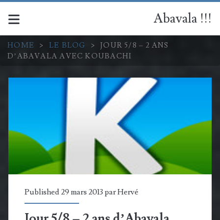
Abavala !!!
HOME
>
LE BLOG
>
JOUR 5/8 – 2 ANS
D’ABAVALA AVEC KOUBACHI
Published 29 mars 2013 par
Hervé
Jour 5/8 – 2 ans d’Abavala