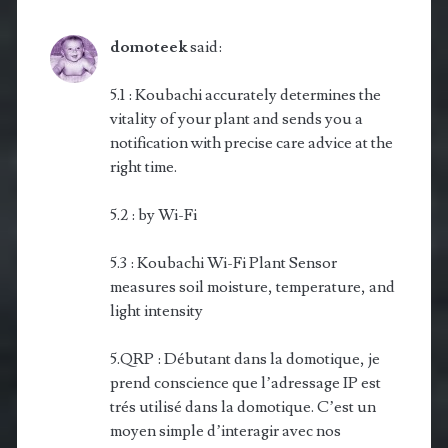
domoteek
said:
5.1 : Koubachi accurately determines the
vitality of your plant and sends you a
notification with precise care advice at the
right time.
5.2 : by Wi-Fi
5.3 : Koubachi Wi-Fi Plant Sensor
measures soil moisture, tem­perature, and
light intensity
5.QRP : Débutant dans la domotique, je
prend conscience que l’adressage IP est
trés utilisé dans la domotique. C’est un
moyen simple d’interagir avec nos