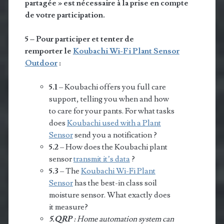
partagée » est nécessaire à la prise en compte
de votre participation.
5 – Pour participer et tenter de
remporter le
Koubachi Wi-Fi Plant Sensor
Outdoor
:
5.1
– Koubachi offers you full care
support, telling you when and how
to care for your pants. For what tasks
does
Koubachi used with a Plant
Sensor
send you a notification ?
5.2
– How does the Koubachi plant
sensor
transmit it’s data
?
5.3
– The
Koubachi Wi-Fi Plant
Sensor
has the best-in class soil
moisture sensor. What exactly does
it measure?
5.QRP
: Home automation system can