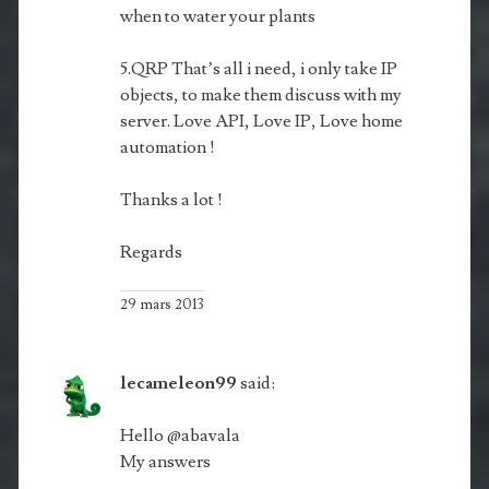
when to water your plants
5.QRP That’s all i need, i only take IP
objects, to make them discuss with my
server. Love API, Love IP, Love home
automation !
Thanks a lot !
Regards
29 mars 2013
lecameleon99
said:
Hello @abavala
My answers