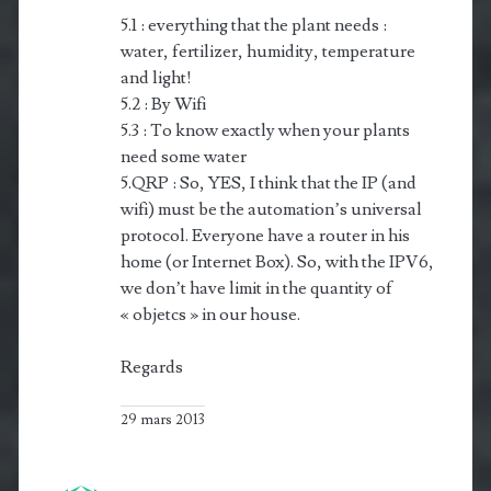
5.1 : everything that the plant needs :
water, fertilizer, hu­mi­di­ty, temperature
and light!
5.2 : By Wifi
5.3 : To know exactly when your plants
need some water
5.QRP : So, YES, I think that the IP (and
wifi) must be the automation’s universal
protocol. Everyone have a router in his
home (or Internet Box). So, with the IPV6,
we don’t have limit in the quantity of
« objetcs » in our house.
Regards
29 mars 2013