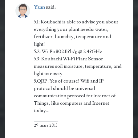
Yann
said:
5.1: Koubachi is able to advise you about
everything your plant needs: water,
fertilizer, hu­mi­di­ty, temperature and
light!
5.2: Wi-Fi: 802.11?b/g @ 2.4?GHz
5.3: Koubachi Wi-Fi Plant Sensor
measures soil moisture, tem­perature, and
light intensity
5.QRP: Yes of course! Wifi and IP
protocol should be universal
communication protocol for Internet of
Things, like computers and Internet
today…
29 mars 2013