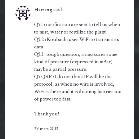
Harrang
said:
Q5.1 : notification are sent to tell us when
to mist, water or fertilize the plant.
Q5.2 : Koubachi uses WiFi to transmit its
data.
Q5.3 : tough question, it measures some
kind of pressure (expressed in mBar)
maybe a partial pressure.
Q5.QRP : I do not think IP will be the
protocol, as when no wire is involved,
WiFi is there and it is draining battries out
of power too fast.
Thank you!
29 mars 2013