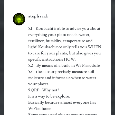
steph
said:
5.1 – Koubachi is able to advise you about
everything your plant needs: water,
fertilizer, hu­mi­di­ty, temperature and
light! Koubachi not only tells you WHEN
to care for your plants, but also gives you
specific instructions HOW.
5.2 – By means of a built-in Wi-Fi module
5.3 – the sensor precisely measure soil
moisture and informs us when to water
your plants.
5.QRP : Why not?
It is a way to be explore.
Basically because almost everyone has
WiFi at home
Some connected objects manufacturers