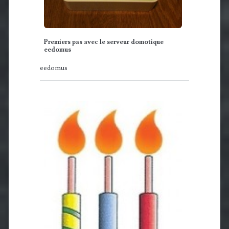
Premiers pas avec le serveur domotique
eedomus
eedomus