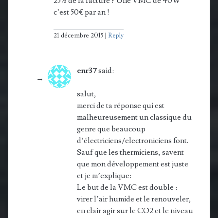
25% de la facture ? Une VMC de 40W
c’est 50€ par an !
21 décembre 2015
Reply
enr37
said:
salut,
merci de ta réponse qui est
malheureusement un classique du
genre que beaucoup
d’électriciens/electroniciens font.
Sauf que les thermiciens, savent
que mon développement est juste
et je m’explique:
Le but de la VMC est double :
virer l’air humide et le renouveler,
en clair agir sur le CO2 et le niveau