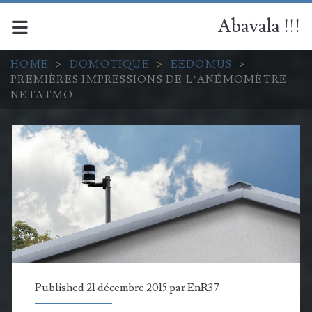
Abavala !!!
HOME
>
DOMOTIQUE
>
EEDOMUS
>
PREMIÈRES IMPRESSIONS DE L’ANÉMOMÈTRE
NETATMO
Published 21 décembre 2015 par
EnR37