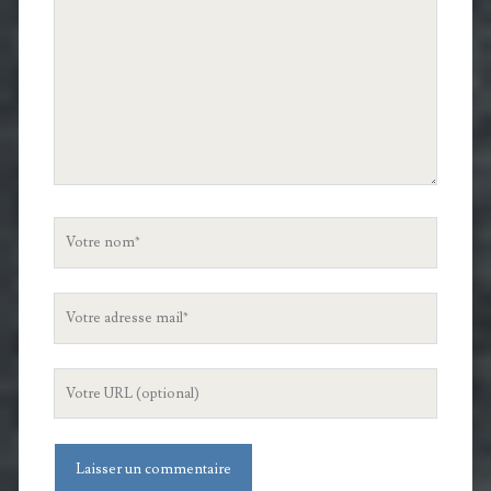
Votre
nom
Votre
adresse
mail
L'URL
de
votre
site