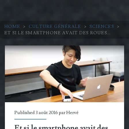
HOME
>
CULTURE GÉNÉRALE
>
SCIENCES
>
ET SI LE SMARTPHONE AVAIT DES ROUES…
Published 3 août 2016 par
Hervé
Et si le smartphone avait des