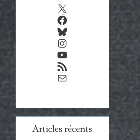
X
Facebook
Bluesky
Instagram
YouTube
Flux RSS
E-mail
Articles récents