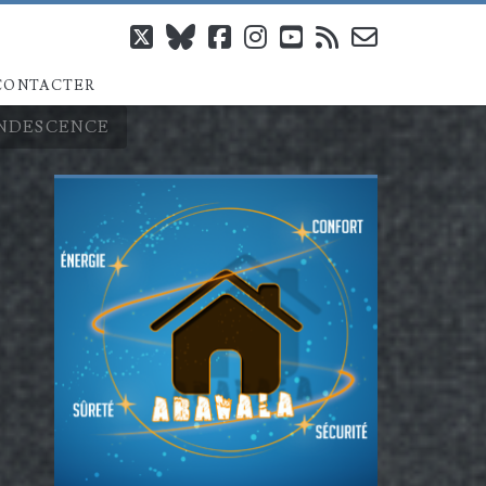
twitter
bluesky
facebook
instagram
youtube
rss
email-
CONTACTER
form
ANDESCENCE
Barre
latérale
principale