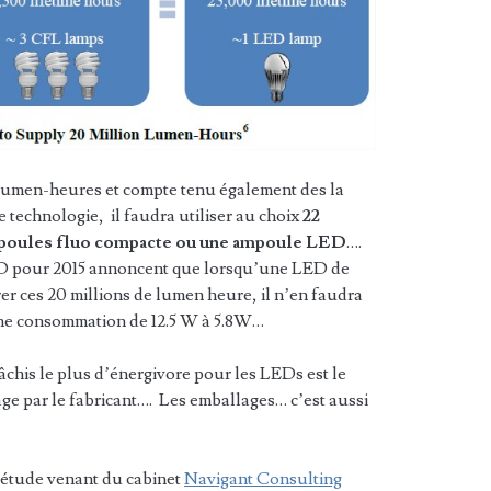
 lumen-heures et compte tenu également des la
technologie, il faudra utiliser au choix
22
mpoules fluo compacte ou une ampoule LED
….
ED pour 2015 annoncent que lorsqu’une LED de
rer ces 20 millions de lumen heure, il n’en faudra
une consommation de 12.5 W à 5.8W…
âchis le plus d’énergivore pour les LEDs est le
age par le fabricant…. Les emballages… c’est aussi
 étude venant du cabinet
Navigant Consulting