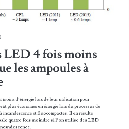
é
s LED 4 fois moins
ue les ampoules à
e
oins d’énergie lors de leur utilisation pour
ement plus économes en énergie lors du processus de
à incandescence et fluocompactes. Il en résulte
le quatre fois moindre si l’on utilise des LED
à incandescence
.