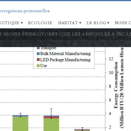
terrogations personnelles
OTIQUE
ECOLOGIE
HABITAT
LE BLOG
NOUS 
OIS MOINS ÉNERGIVORES QUE LES AMPOULES À INC