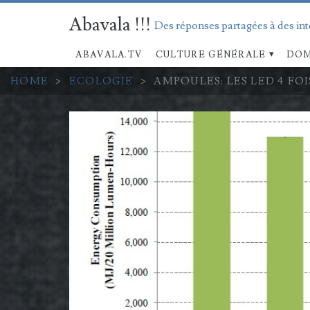
Abavala !!!
Des réponses partagées à des in
ABAVALA.TV
CULTURE GÉNÉRALE
DOM
HOME
>
ECOLOGIE
>
AMPOULES: LES LED 4 F