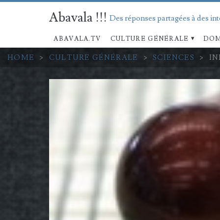
Abavala !!!
Des réponses partagées à des in
ABAVALA.TV
CULTURE GÉNÉRALE
DOM
HOME
>
CULTURE GÉNÉRALE
>
SCIENCES
>
IN