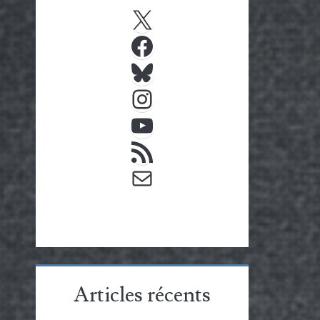
X
Facebook
Bluesky
Instagram
YouTube
Flux RSS
E-mail
Articles récents