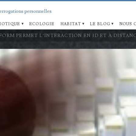
terrogations personnelles
OTIQUE
ECOLOGIE
HABITAT
LE BLOG
NOUS 
FORM PERMET L’INTERACTION EN 3D ET À DISTAN