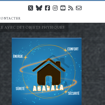
twitter
bluesky
facebook
instagram
youtube
rss
email-
CONTACTER
form
CE AVEC DES OBJETS PHYSIQUES
Barre
latérale
principale