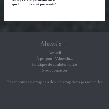
quel point ils sont puissants !
Abavala !!!
Accueil
À propos d’Abavala…
Politique de confidentialité
Nous contacter
Des réponses partagées à des interrogations personnelles
X
Facebook
Bluesky
Instagram
YouTube
Flux RSS
E-mail