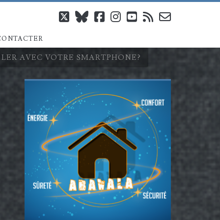
twitter
bluesky
facebook
instagram
youtube
rss
email-
CONTACTER
form
RÔLER AVEC VOTRE SMARTPHONE?
Barre
latérale
principale