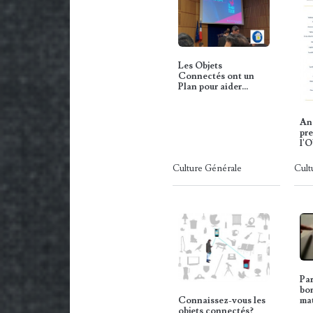
Les Objets
Connectés ont un
Plan pour aider
l'Industrie...
Ang
pre
l'O
Culture Générale
Cult
Par
bo
ma
Connaissez-vous les
objets connectés?