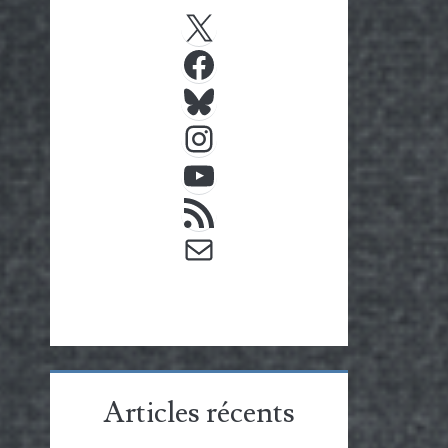
X
Facebook
Bluesky
Instagram
YouTube
Flux RSS
E-mail
Articles récents