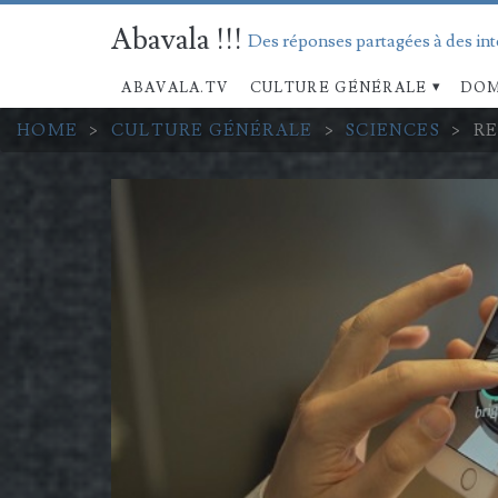
Abavala !!!
Des réponses partagées à des in
ABAVALA.TV
CULTURE GÉNÉRALE
DOM
HOME
>
CULTURE GÉNÉRALE
>
SCIENCES
>
RE