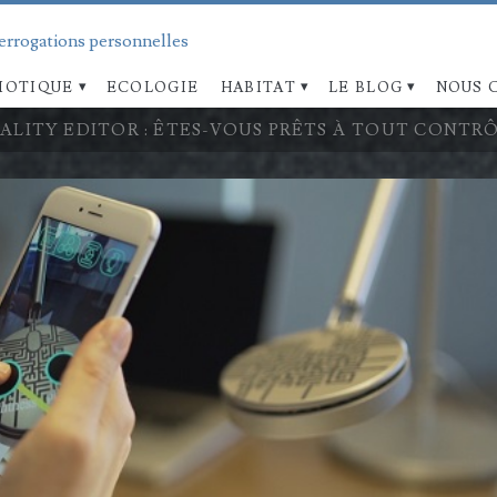
terrogations personnelles
OTIQUE
ECOLOGIE
HABITAT
LE BLOG
NOUS 
ALITY EDITOR : ÊTES-VOUS PRÊTS À TOUT CONT