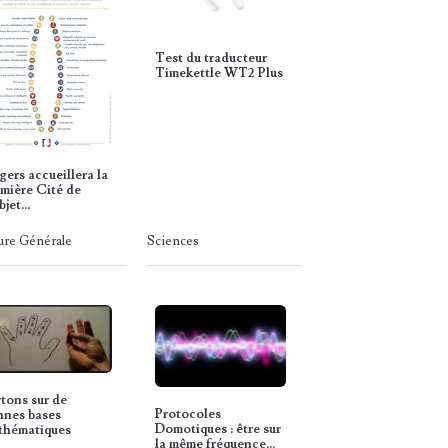
Test du traducteur
Timekettle WT2 Plus
ers accueillera la
mière Cité de
bjet…
ure Générale
Sciences
tons sur de
Protocoles
nnes bases
Domotiques : être sur
thématiques
la même fréquence…