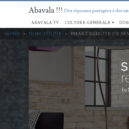
Abavala !!!
Des réponses partagées à des in
ABAVALA.TV
CULTURE GÉNÉRALE
DOM
HOME
>
DOMOTIQUE
>
SMART REMOTE DE SE