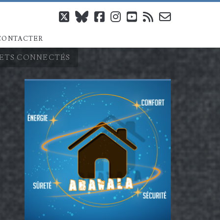
twitter
bluesky
facebook
instagram
youtube
rss
email-
CONTACTER
form
JETS CONNECTÉS
Barre
latérale
principale