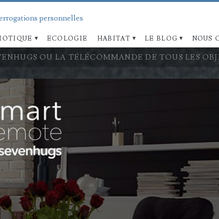
terrogations personnelles
OTIQUE
ECOLOGIE
HABITAT
LE BLOG
NOUS 
VENHUGS OU LA TÉLÉCOMMANDE DE TOUS LES OB