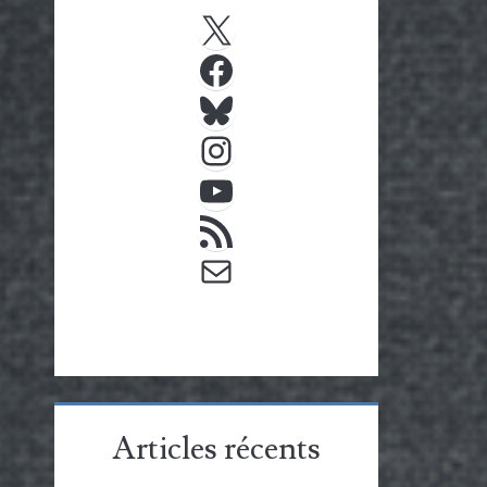
X
Facebook
Bluesky
Instagram
YouTube
Flux RSS
E-mail
Articles récents