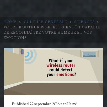
HOME
>
CULTURE GÉNÉRALE
>
SCIENCES
>
VOTRE ROUTEUR WI-FI EST BIENTÔT CAPABLE
DE RECONNAÎTRE VOTRE HUMEUR ET VOS
ÉMOTIONS
Published 22 septembre 2016 par
Hervé