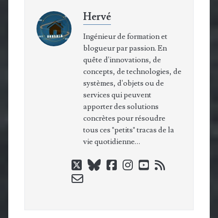
Hervé
Ingénieur de formation et
blogueur par passion. En
quête d'innovations, de
concepts, de technologies, de
systèmes, d'objets ou de
services qui peuvent
apporter des solutions
concrètes pour résoudre
tous ces "petits" tracas de la
vie quotidienne…
twitter
bluesky
facebook
instagram
youtube
rss
email-
form