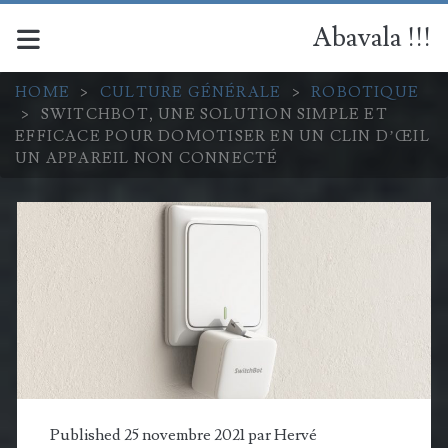
Abavala !!!
HOME
>
CULTURE GÉNÉRALE
>
ROBOTIQUE
>
SWITCHBOT, UNE SOLUTION SIMPLE ET
EFFICACE POUR DOMOTISER EN UN CLIN D’ŒIL
UN APPAREIL NON CONNECTÉ
Published 25 novembre 2021 par
Hervé