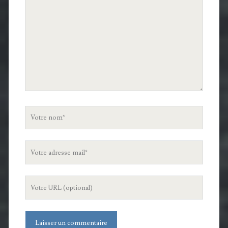
Votre
nom
Votre
adresse
mail
L'URL
de
votre
site