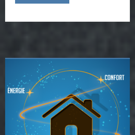
Barre
latérale
principale