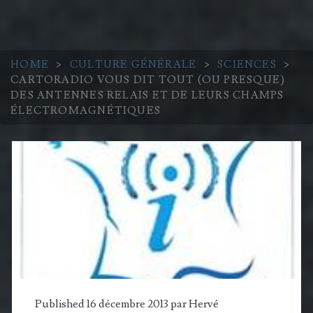
HOME
>
CULTURE GÉNÉRALE
>
SCIENCES
>
CARTORADIO VOUS DIT TOUT (OU PRESQUE)
DES ANTENNES RELAIS ET DE LEURS CHAMPS
ÉLECTROMAGNÉTIQUES
Published 16 décembre 2013 par
Hervé