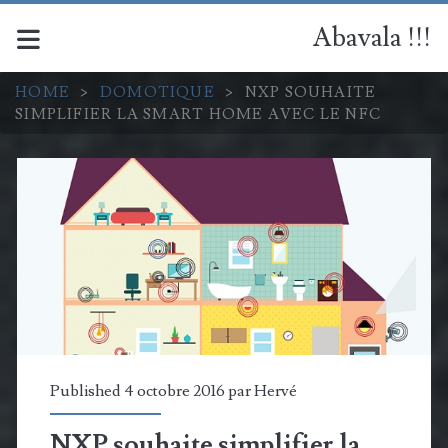
Abavala !!!
HOME
>
DOMOTIQUE
>
NXP SOUHAITE
SIMPLIFIER LA SMART HOME AVEC LE NFC
Published 4 octobre 2016 par
Hervé
NXP souhaite simplifier la