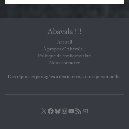
Abavala !!!
Accueil
À propos d’Abavala…
Politique de confidentialité
Nous contacter
Des réponses partagées à des interrogations personnelles
X
Facebook
Bluesky
Instagram
YouTube
Flux RSS
E-mail