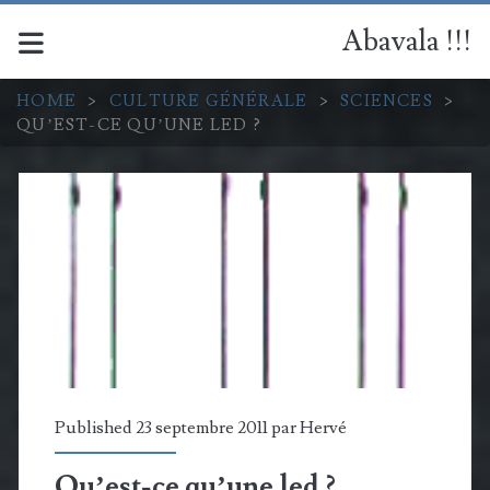
Abavala !!!
HOME
>
CULTURE GÉNÉRALE
>
SCIENCES
>
QU’EST-CE QU’UNE LED ?
Published 23 septembre 2011 par
Hervé
Qu’est-ce qu’une led ?