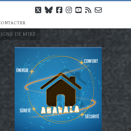
twitter
bluesky
facebook
instagram
youtube
rss
email-
CONTACTER
form
LIGNE DE MIRE
Barre
latérale
principale