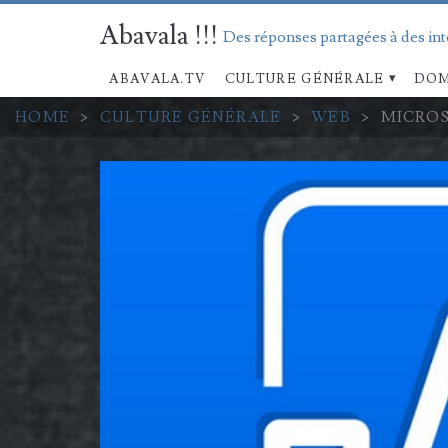
Abavala !!!
Des réponses partagées à des in
ABAVALA.TV
CULTURE GÉNÉRALE
DOM
HOME
>
CULTURE GÉNÉRALE
>
WEB
>
MICROS