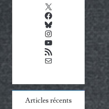
X
Facebook
Bluesky
Instagram
YouTube
Flux RSS
E-mail
Articles récents