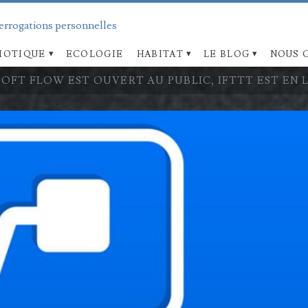
terrogations personnelles
OTIQUE
ECOLOGIE
HABITAT
LE BLOG
NOUS 
OFT FLOW EST OUVERT AU PUBLIC, IFTTT EST EN 