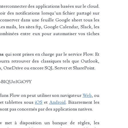
terconnecter des applications basées sur le cloud.
r des notifications lorsqu’un fichier partagé sur
conserver dans une feuille Google sheet tous les
es mails, les sites ftp, Google Calendar, Slack, les
combinées entre eux pour automatiser vos tâches
ons
qui sont prises en charge par le service Flow. Et
ourra retrouver des classiques tels que Outlook,
, OneDrive ou encore SQL Server et SharePoint.
?v=B1QUo3GiO9Y
 dans Flow on peut utiliser son navigateur
Web
, ou
et tablettes sous
iOS
et
Android
. Bizarrement les
ont pas concernés par des applications natives.
 met à disposition un banque de règles, les