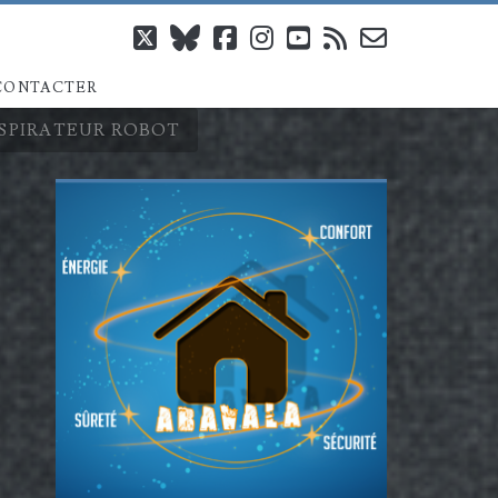
twitter
bluesky
facebook
instagram
youtube
rss
email-
CONTACTER
form
ASPIRATEUR ROBOT
Barre
latérale
principale